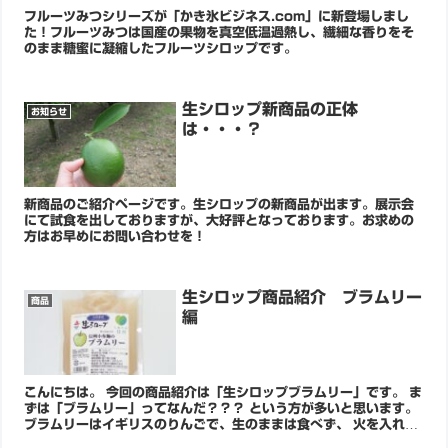
フルーツみつシリーズが「かき氷ビジネス.com」に新登場しまし
た！フルーツみつは国産の果物を真空低温過熱し、繊細な香りをそ
のまま糖蜜に凝縮したフルーツシロップです。
生シロップ新商品の正体
お知らせ
は・・・？
新商品のご紹介ページです。生シロップの新商品が出ます。展示会
にて試食を出しておりますが、大好評となっております。お求めの
方はお早めにお問い合わせを！
生シロップ商品紹介 ブラムリー
商品
編
こんにちは。 今回の商品紹介は「生シロップブラムリー」です。 ま
ずは「ブラムリー」ってなんだ？？？ という方が多いと思います。
ブラムリーはイギリスのりんごで、生のままは食べず、 火を入れて
食べることがほとんどです。 ...