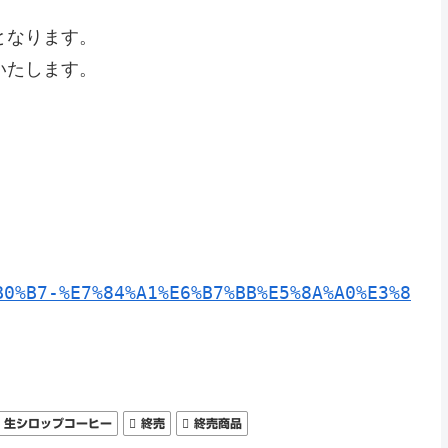
となります。
いたします。
B0%B7-%E7%84%A1%E6%B7%BB%E5%8A%A0%E3%81%8
生シロップコーヒー
終売
終売商品