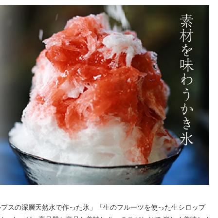
ルプスの深層天然水で作った氷」「生のフルーツを使った生シロップ