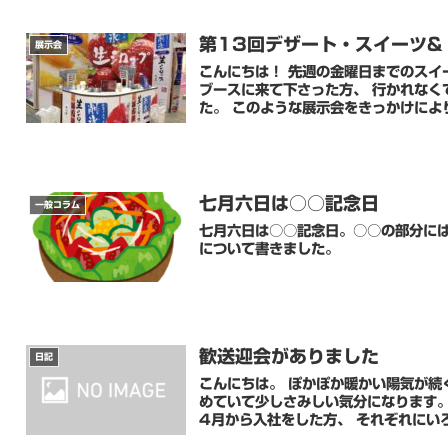
第13回デザート・スイーツ&
展示会
こんにちは！ 先週の金曜日までのスイ
ブースに来て下さった方、 行かれなく
た。 このような展示会をきっかけにより
七月六日は○○記念日
一般コラム
七月六日は○○記念日。○○の部分に
について書きました。
歓送迎会がありました
日記
こんにちは。 ぽかぽか暖かい陽気が続
めていて少しさみしい気分になります。。。 先日歓送迎会が行われました。 3月で退職
4月から入社をした方、 それぞれにいろ.