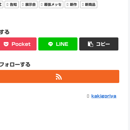
式
告知
展示会
幕張メッセ
新作
新商品
する
Pocket
LINE
コピー
aをフォローする
kakigoriya