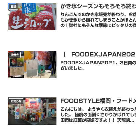
かき氷シーズンもそろそろ終
日記
りんごんでのかき氷販売が終わり、お盆
もかき氷から離れてしまうことがほとん
の！弊社にもそんな季節にピッタリの
【 FOODEXJAPAN20
展示会
FOODEXJAPAN2021、3日
ざいました。
FOODSTYLE福岡・フー
お知らせ
こんにちは。 ようやく衣替えが終わっ
した。 極度の面倒くさがりがばれてし
田市は紅葉が見頃ですよ！！ 天龍峡...