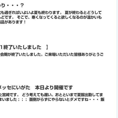
わり・・・？
も過ぎればいよいよ夏も終わります。 夏が終わるとどうして
どです。 そこで、寒くなってくると欲しくなるのが温かいも
商品があります！
21終了いたしました 】
間の会期が終了いたしました。ご来場いただいた皆様ありがとうご
ドメッセにいがた 本日より開催です
た宮崎です。 どう考えても遅い。おとといまで夏服出勤してま
まいました；；； 面倒がらずにやらないとダメですね・・・ 飯