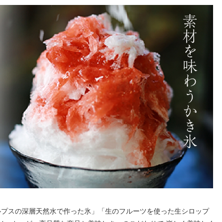
ルプスの深層天然水で作った氷」「生のフルーツを使った生シロップ