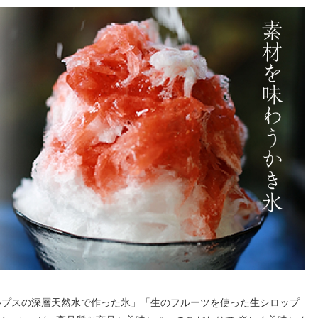
ルプスの深層天然水で作った氷」「生のフルーツを使った生シロップ