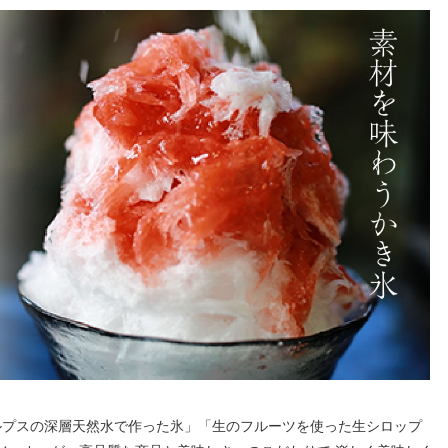
ルプスの深層天然水で作った氷」「生のフルーツを使った生シロップ