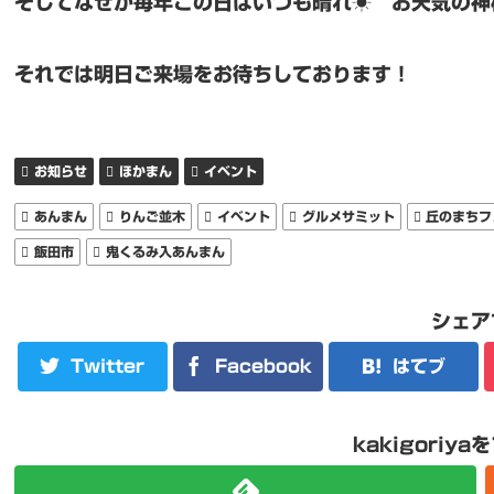
そしてなぜか毎年この日はいつも晴れ☀ お天気の神
それでは明日ご来場をお待ちしております！
お知らせ
ほかまん
イベント
あんまん
りんご並木
イベント
グルメサミット
丘のまちフ
飯田市
鬼くるみ入あんまん
シェア
Twitter
Facebook
はてブ
kakigoriy