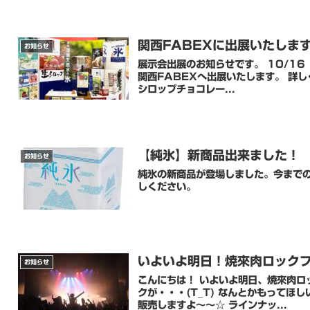
関西FABEXに出展いたしま
お知らせ
展示会出展のお知らせです。 10/16
関西FABEXへ出展いたします。 詳しくは展示
シロップチョコレー...
【純氷】新商品出来ました！
お知らせ
純氷の新商品が登場しました。今までの商品
しください。
いよいよ明日！焼來肉ロックフ
お知らせ
こんにちは！ いよいよ明日、焼來肉ロックフェスが開催されます！ 天気が心配です。予報では雨マー
クが・・・(T_T) なんとかもってほしいところです。 前回も告知しま
販売しますよ～～☆ ラインナッ...