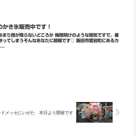
のかき氷販売中です！
あまり雨が降らないどころか 梅雨明けのような陽気ですで。暑
うそんなあなたに朗報です♡ 飯田市愛宕町にあるカ
..
・フードメッセにいがた 本日より開催です