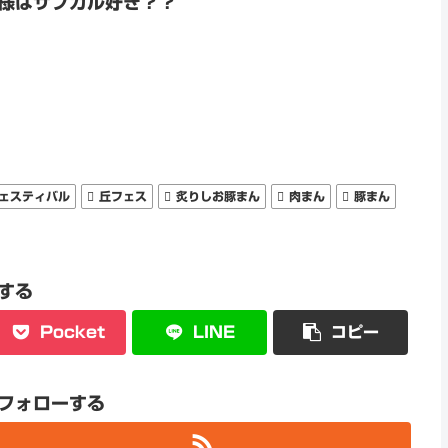
様はサブカル好き？？
ェスティバル
丘フェス
炙りしお豚まん
肉まん
豚まん
する
Pocket
LINE
コピー
aをフォローする