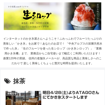
インターネットのかき氷屋さんへようこそ！ふわっふわでフルーツたっぷりの
美味しい「かき氷」をお家で！あなたのお店で！ 「中央アルプスの深層天然水
で作った氷」「生のフルーツを使った生シロップ（かき氷シロップ）」「業務
用かき氷機」まで、 業務店からご自宅使いまで幅広くご利用いただけます！
創業120年の実績。 信州の老舗氷メーカーが、高品質な商品と美味しさへのこ
だわりで 楽しく美味しくちょっと贅沢な時間を提供いたします。
抹茶
明日4/28(土)よりATAGOさん
お知らせ
にてかき氷スタートします