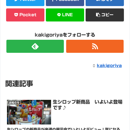
Pocket
LINE
コピー
kakigoriyaをフォローする
kakigoriya
関連記事
生シロップ新商品 いよいよ登場
お知らせ
です♪
生シロップの新商品が来週の展示会でいよいよデビュー！気になる