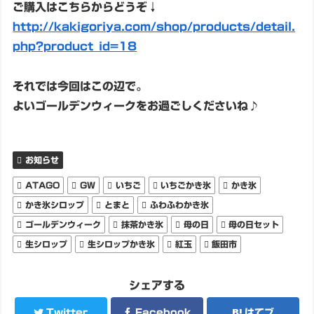
ご購入はこちらからどうぞ↓
http://kakigoriya.com/shop/products/detail.
php?product_id=18
それでは今回はこの辺で。
よいゴールデンウィークをお過ごしくださいね♪
お知らせ
ATAGO
GW
いちご
いちごかき氷
かき氷
かき氷シロップ
とまと
ふわふわかき氷
ゴールデンウィーク
抹茶かき氷
母の日
母の日セット
生シロップ
生シロップかき氷
紅玉
飯田市
シェアする
Twitter
Facebook
はてブ