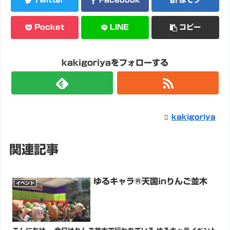
Twitter
Facebook
はてブ
Pocket
LINE
コピー
kakigoriyaをフォローする
kakigoriya
関連記事
ゆるキャラ®天国inりんご並木
イベント