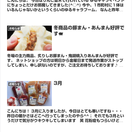
こんにちは。 今日はりんご並木で行われている ゆるキャライベント
にちょっとだけお邪魔してきました(^○^) 今や、1市町村に１体は
いるんじゃないかというくらいのゆるキャラブーム。 なんと昨年ゆ
るキャラGPで見事１位になった出世大名家...
冬商品の豚まん・あんまん好評で
お知らせ
す🐖
冬場の主力商品、炙りしお豚まん・鬼胡桃入りあんまんが好評で
す。 ネットショップの方は明日から金曜日まで発送作業がストップ
してしまい、申し訳ないのですが、ご注文お待ちしております♪ 談
合坂SAでは上記2商品、その場で購入し、すぐ食べられます！ぜひ
チェックをお願いしますね(^^)/
3月
お知らせ
こんにちは！ 3月に入りましたが、今日はとても寒いですね・・・
昨日の暖かさはどこへ行ってしまったのやら^^； それでも3月とい
うだけで気分がウキウキしてしまいます 笑 花粉症もつらいけど、
それでも春はうれしいものです。 さて...