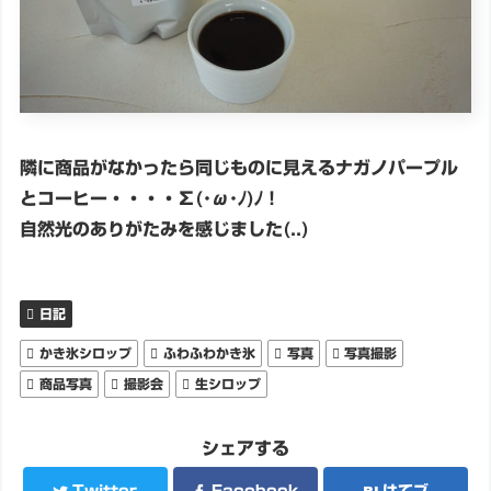
隣に商品がなかったら同じものに見えるナガノパープル
とコーヒー・・・・Σ(･ω･ﾉ)ﾉ！
自然光のありがたみを感じました(..)
日記
かき氷シロップ
ふわふわかき氷
写真
写真撮影
商品写真
撮影会
生シロップ
シェアする