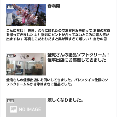
春満開
日記
こんにちは！ 先日、久々に晴れたのでお昼休みを使って お花の写真
を撮ってきましたよ！ 微妙にピントが合ってないところに素人感が
出ますね； 写真もこだわりだすと奥が深すぎて難しい！ 自分の思っ
たま...
埜庵さんの絶品ソフトクリーム！
日記
催事出店にお邪魔してきました
埜庵さんの催事出店にお伺いしてきました。バレンタイン仕様のソ
フトクリーム＆かき氷はまさに絶品でした。
涼しくなりました。
日記